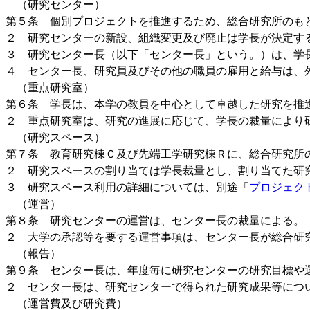
（研究センター）
第５条 個別プロジェクトを推進するため、総合研究所のも
２ 研究センターの新設、組織変更及び廃止は学長が決定す
３ 研究センター長（以下「センター長」という。）は、学
４ センター長、研究員及びその他の職員の雇用と給与は、
（重点研究室）
第６条 学長は、本学の教員を中心として卓越した研究を推
２ 重点研究室は、研究の進展に応じて、学長の裁量により
（研究スペース）
第７条 教育研究棟Ｃ及び先端工学研究棟Ｒに、総合研究所
２ 研究スペースの割り当ては学長裁量とし、割り当てた研
３ 研究スペース利用の詳細については、別途「
プロジェク
（運営）
第８条 研究センターの運営は、センター長の裁量による。
２ 大学の承認等を要する運営事項は、センター長が総合研
（報告）
第９条 センター長は、年度毎に研究センターの研究目標や
２ センター長は、研究センターで得られた研究成果等につ
（運営費及び研究費）