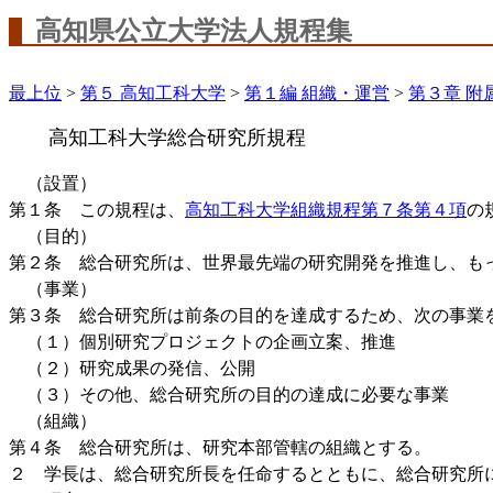
高知県公立大学法人規程集
最上位
>
第５ 高知工科大学
>
第１編 組織・運営
>
第３章 附
高知工科大学総合研究所規程
（設置）
第１条 この規程は、
高知工科大学組織規程第７条第４項
の
（目的）
第２条 総合研究所は、世界最先端の研究開発を推進し、も
（事業）
第３条 総合研究所は前条の目的を達成するため、次の事業
（１）個別研究プロジェクトの企画立案、推進
（２）研究成果の発信、公開
（３）その他、総合研究所の目的の達成に必要な事業
（組織）
第４条 総合研究所は、研究本部管轄の組織とする。
２ 学長は、総合研究所長を任命するとともに、総合研究所