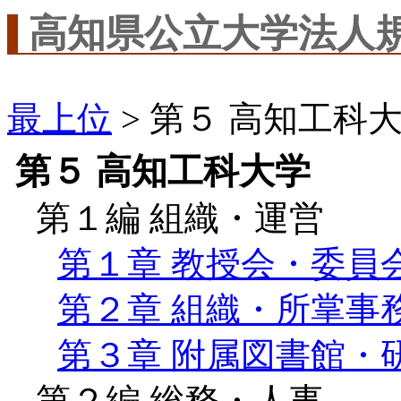
高知県公立大学法人
最上位
> 第５ 高知工科
第５ 高知工科大学
第１編 組織・運営
第１章 教授会・委員
第２章 組織・所掌事
第３章 附属図書館・
第２編 総務・人事