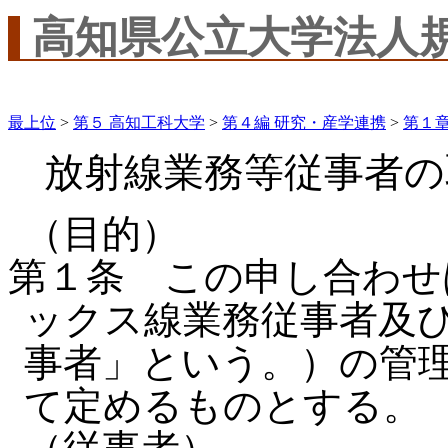
高知県公立大学法人
最上位
>
第５ 高知工科大学
>
第４編 研究・産学連携
>
第１章
放射線業務等従事者の
（目的）
第１条 この申し合わせ
ックス線業務従事者及
事者」という。）の管
て定めるものとする。