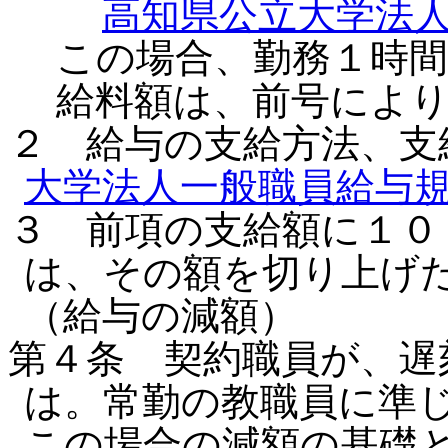
高知県公立大学法
この場合、勤務１時
給料額は、前号によ
２ 給与の支給方法、支
大学法人一般職員給与
３ 前項の支給額に１０
は、その額を切り上げ
（給与の減額）
第４条 契約職員が、遅
は。常勤の教職員に準
この場合の減額の基礎