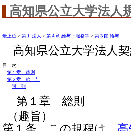
高知県公立大学法人
最上位
>
第１ 法人
>
第４章 給与・服務等
>
第３節 給与
高知県公立大学法人契
目 次
第１章 総則
第２章 給 与
附 則
第１章 総則
（趣旨）
第１条 この規程は、
高