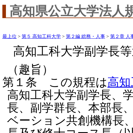
高知県公立大学法人
最上位
>
第５ 高知工科大学
>
第２編 総務・人事
>
第２章 人
高知工科大学副学長等
（趣旨）
第１条 この規程は
高知
高知工科大学副学長、
長、副学群長、本部長
ベーション共創機構長