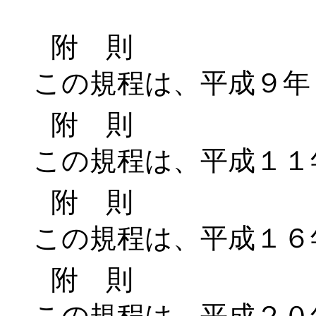
附 則
この規程は、平成９年
附 則
この規程は、平成１１
附 則
この規程は、平成１６
附 則
この規程は、平成２０