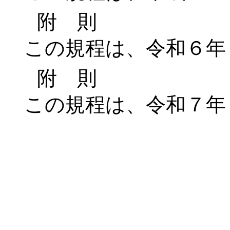
附 則
この規程は、令和６年
附 則
この規程は、令和７年