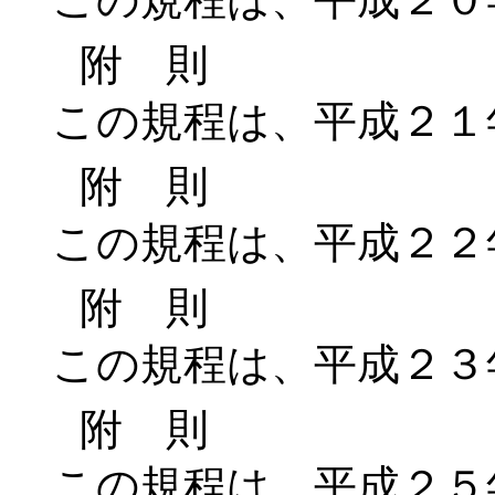
附 則
この規程は、平成２１
附 則
この規程は、平成２２
附 則
この規程は、平成２３
附 則
この規程は、平成２５