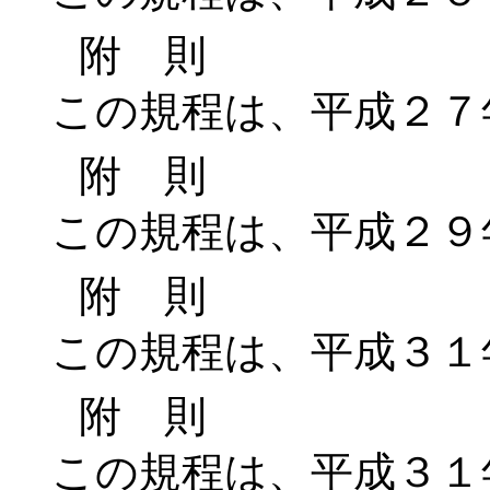
附 則
この規程は、平成２７
附 則
この規程は、平成２９
附 則
この規程は、平成３１
附 則
この規程は、平成３１