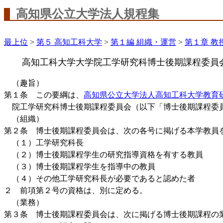
高知県公立大学法人規程集
最上位
>
第５ 高知工科大学
>
第１編 組織・運営
>
第１章 教
高知工科大学大学院工学研究科博士後期課程委員
（趣旨）
第１条 この要綱は、
高知県公立大学法人高知工科大学教育
院工学研究科博士後期課程委員会（以下「博士後期課程委
（組織）
第２条 博士後期課程委員会は、次の各号に掲げる本学教員
（１）工学研究科長
（２）博士後期課程学生の研究指導資格を有する教員
（３）博士後期課程学生を指導中の教員
（４）その他工学研究科長が必要であると認めた者
２ 前項第２号の資格は、別に定める。
（業務）
第３条 博士後期課程委員会は、次に掲げる博士後期課程の