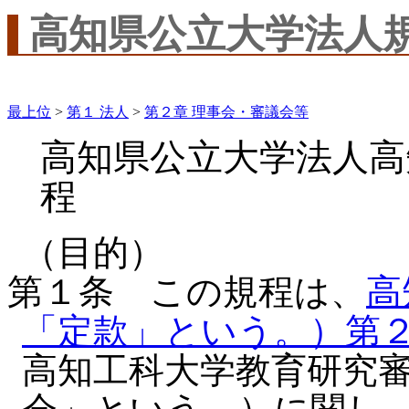
高知県公立大学法人
最上位
>
第１ 法人
>
第２章 理事会・審議会等
高知県公立大学法人高
程
（目的）
第１条 この規程は、
高
「定款」という。）第
高知工科大学教育研究