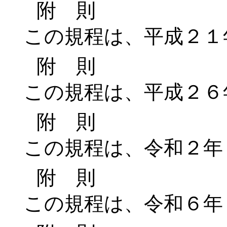
附 則
この規程は、平成２１
附 則
この規程は、平成２６
附 則
この規程は、令和２年
附 則
この規程は、令和６年