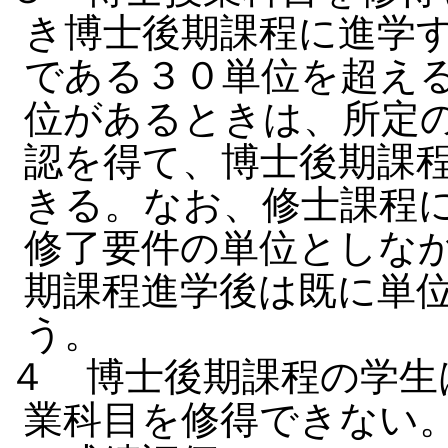
き博士後期課程に進学
である３０単位を超え
位があるときは、所定
認を得て、博士後期課
きる。なお、修士課程
修了要件の単位としな
期課程進学後は既に単
う。
４ 博士後期課程の学生
業科目を修得できない