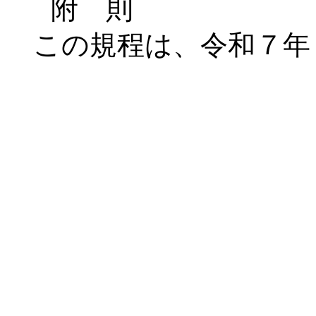
附 則
この規程は、令和７年