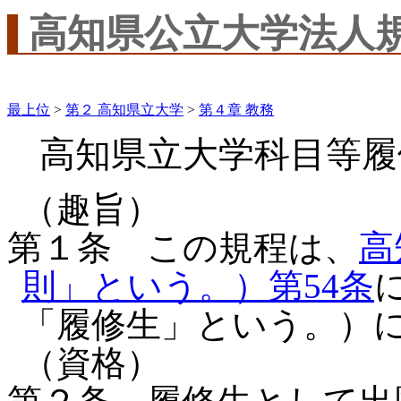
高知県公立大学法人
最上位
>
第２ 高知県立大学
>
第４章 教務
高知県立大学科目等履
（趣旨）
第１条 この規程は、
高
則」という。）第54条
「履修生」という。）
（資格）