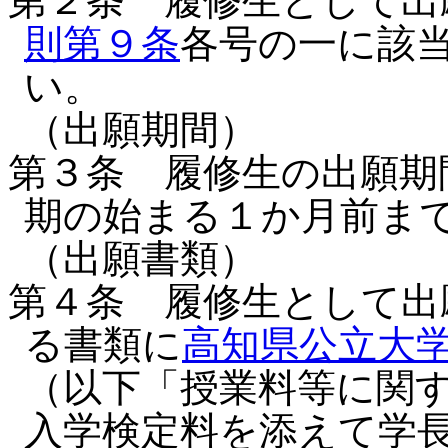
第２条 履修生として出
則第９条
各号の一に該
い。
（出願期間）
第３条 履修生の出願期
期の始まる１か月前ま
（出願書類）
第４条 履修生として出
る書類に
高知県公立大
（以下「授業料等に関
入学検定料を添えて学