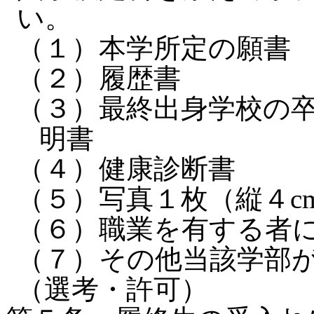
い。
（１）本学所定の願書
（２）履歴書
（３）最終出身学校の
明書
（４）健康診断書
（５）写真１枚（縦４cm
（６）職業を有する者
（７）その他当該学部
（選考・許可）