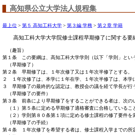
高知県公立大学法人規程集
最上位
>
第５ 高知工科大学
>
第３編 学務
>
第２章 学籍
高知工科大学大学院修士課程早期修了に関する要
（趣旨）
第１条 この要綱は、高知工科大学学則（以下「学則」とい
（早期修了）
第２条 早期修了は、１年次修了又は１年次半修了とする。
２ １年次修了は、本学に１年在学、１年次半修了は、本学
３ 早期修了の最終的な認定は、教授会の議を経て学長が行
（早期修了の要件）
第３条 前条により早期修了をすることができる者は、次の
（１）第５条に定める早期修了適格審査に合格しているこ
（２）学則第８０条第１項に定める修士課程の修了要件を
（早期修了の手続）
第４条 １年次修了を希望する者は、修士課程入学までの所