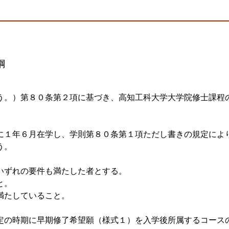
綱
う。）第８０条第２項に基づき、高知工科大学大学院修士課程
に１年６月在学し、学則第８０条第１項ただし書きの規定によ
う。
いずれの要件も満たした者とする。
と。
満たしていること。
定の時期に早期修了希望願（様式１）を入学後所属するコース