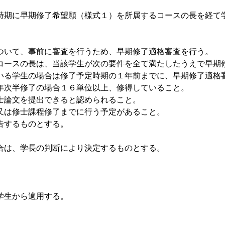
時期に早期修了希望願（様式１）を所属するコースの長を経て
ついて、事前に審査を行うため、早期修了適格審査を行う。
コースの長は、当該学生が次の要件を全て満たしたうえで早期
いる学生の場合は修了予定時期の１年前までに、早期修了適格
年次半修了の場合１６単位以上、修得していること。
士論文を提出できると認められること。
又は修士課程修了までに行う予定があること。
告するものとする。
合は、学長の判断により決定するものとする。
学生から適用する。