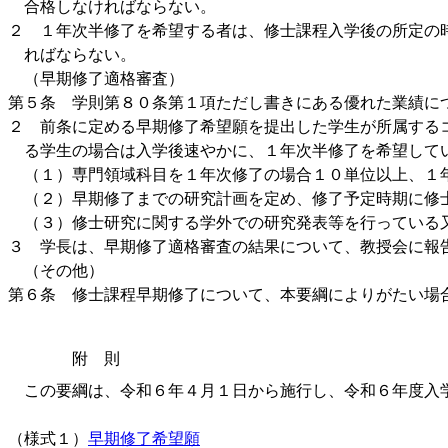
合格しなければならない。
２ １年次半修了を希望する者は、修士課程入学後の所定の
ればならない。
（早期修了適格審査）
第５条 学則第８０条第１項ただし書きにある優れた業績に
２ 前条に定める早期修了希望願を提出した学生が所属する
る学生の場合は入学後速やかに、１年次半修了を希望して
（１）専門領域科目を１年次修了の場合１０単位以上、１
（２）早期修了までの研究計画を定め、修了予定時期に修
（３）修士研究に関する学外での研究発表等を行っている
３ 学長は、早期修了適格審査の結果について、教授会に報
（その他）
第６条 修士課程早期修了について、本要綱によりがたい場
附 則
この要綱は、令和６年４月１日から施行し、令和６年度入
（様式１）
早期修了希望願