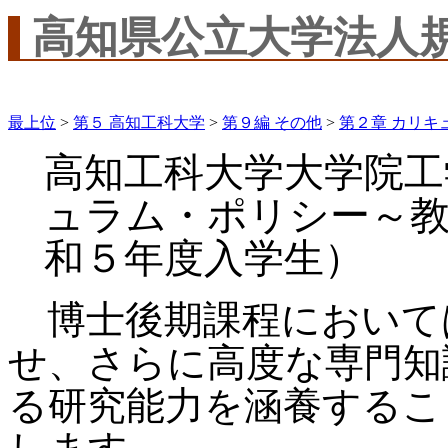
高知県公立大学法人
最上位
>
第５ 高知工科大学
>
第９編 その他
>
第２章 カリキ
高知工科大学大学院工
ュラム・ポリシー～教
和５年度入学生）
博士後期課程において
せ、さらに高度な専門知
る研究能力を涵養するこ