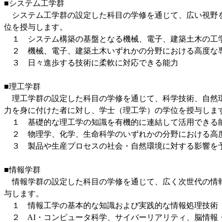
■システム工学群
システム工学群の設定した科目の学修を通じて、広い視野を
位を授与します。
１ システム構築の基盤となる機械、電子、建築土木の工
２ 機械、電子、建築土木いずれかの分野における高度な
３ 日々進歩する技術に柔軟に対応できる能力
■理工学群
理工学群の設定した科目の学修を通じて、科学技術、自然環
力を身に付けた者に対し、学士（理工学）の学位を授与しま
１ 基礎的な理工学の知識を有機的に連結して活用できる
２ 物理学、化学、生命科学のいずれかの分野における高
３ 製品や生産プロセスの社会・自然環境に対する影響を
■情報学群
情報学群の設定した科目の学修を通じて、広く次世代の情報
与します。
１ 情報工学の基本的な知識および実践的な情報処理技術
２ AI・コンピュータ科学、サイバーリアリティ、脳情