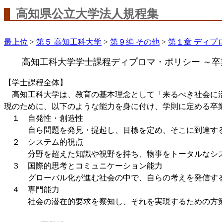
高知県公立大学法人規程集
最上位
>
第５ 高知工科大学
>
第９編 その他
>
第１章 ディプ
高知工科大学学士課程ディプロマ・ポリシー ～
【学士課程全体】
高知工科大学は、教育の基本理念として「来るべき社会に活
現のために、以下のような能力を身に付け、学則に定める卒
１ 自発性・創造性
自ら問題を発見・提起し、目標を定め、そこに到達する
２ システム的視点
分野を超えた知識や視野を持ち、物事をトータルなシス
３ 国際的思考とコミュニケーション能力
グローバル化が進む社会の中で、自らの考えを発信する
４ 専門能力
社会の潜在的要求を察知し、それを実現するための方策