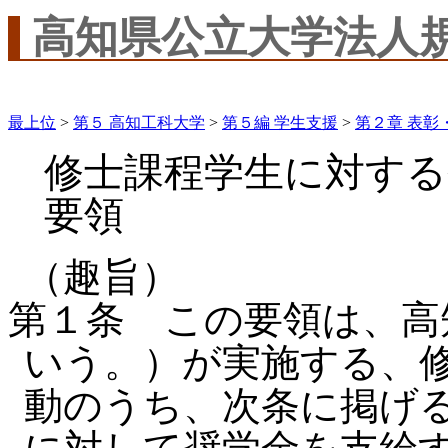
高知県公立大学法人
最上位
>
第５ 高知工科大学
>
第５編 学生支援
>
第２章 表彰
修士課程学生に対する
要領
（趣旨）
第１条 この要領は、高
いう。）が実施する、
動のうち、次条に掲げ