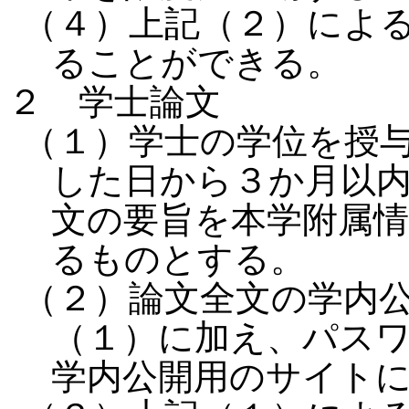
（４）上記（２）によ
ることができる。
２ 学士論文
（１）学士の学位を授
した日から３か月以
文の要旨を本学附属
るものとする。
（２）論文全文の学内
（１）に加え、パス
学内公開用のサイト