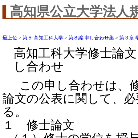
高知県公立大学法人
最上位
>
第５ 高知工科大学
>
第８編 申し合わせ集
>
第３章 
高知工科大学修士論文
し合わせ
この申し合わせは、修
論文の公表に関して、必
る。
１ 修士論文