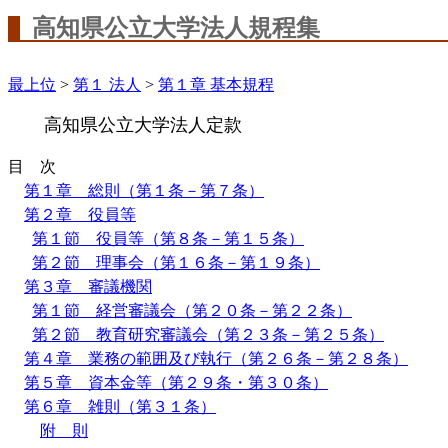
高知県公立大学法人規程集
最上位
>
第１ 法人
>
第１章 基本規程
高知県公立大学法人定款
目 次
第１章 総則（第１条－第７条）
第２章 役員等
第１節 役員等（第８条－第１５条）
第２節 理事会（第１６条－第１９条）
第３章 審議機関
第１節 経営審議会（第２０条－第２２条）
第２節 教育研究審議会（第２３条－第２５条）
第４章 業務の範囲及び執行（第２６条－第２８条）
第５章 資本金等（第２９条・第３０条）
第６章 雑則（第３１条）
附 則