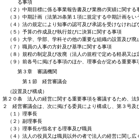
る事項
（２）中期目標に係る事業報告書及び業務の実績に関する
（３）中期計画（法第26条第１項に規定する中期計画をい
（４）法の規定により知事の認可及び承認を受けなければ
（５）予算の作成及び執行並びに決算に関する事項
（６）大学、学部、学科その他の重要な組織の設置及び廃
（７）職員の人事の方針及び基準に関する事項
（８）規程の制定及び改廃（法人の規程で定める軽易又は
（９）前各号に掲げる事項のほか、理事会が定める重要事
第３章 審議機関
第１節 経営審議会
（設置及び構成）
第２０条 法人の経営に関する重要事項を審議するため、法
２ 経営審議会は、次に掲げる委員により構成し、第３号及
（１）理事長
（２）副理事長
（３）理事長が指名する理事及び職員
（４）法人の役員又は職員以外の者で法人の経営に関し広