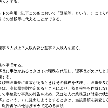
法人とする。
ットの利用（以下この条において「登載等」という。）により
りその登載等に代えることができる。
理事５人以上７人以内及び監事２人以内を置く。
務を掌理する。
事長に事故があるときはその職務を代理し、理事長が欠けた
理する。
及び副理事長に事故があるときはその職務を代理し、理事長及
事は、高知県規則で定めるところにより、監査報告を作成しな
して事務及び事業の報告を求め、又は法人の業務及び財産の状
事」という。）に提出しようとするときは、当該書類を調査し
に報告書その他総務省令で定める書類