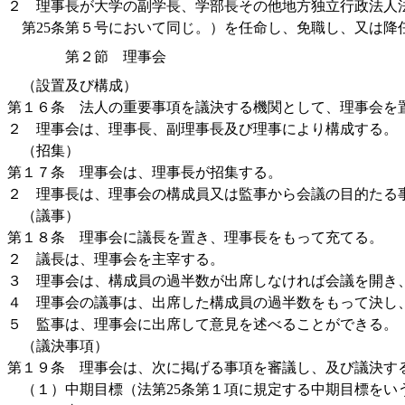
２ 理事長が大学の副学長、学部長その他地方独立行政法人法
第25条第５号において同じ。）を任命し、免職し、又は降
第２節 理事会
（設置及び構成）
第１６条 法人の重要事項を議決する機関として、理事会を
２ 理事会は、理事長、副理事長及び理事により構成する。
（招集）
第１７条 理事会は、理事長が招集する。
２ 理事長は、理事会の構成員又は監事から会議の目的たる
（議事）
第１８条 理事会に議長を置き、理事長をもって充てる。
２ 議長は、理事会を主宰する。
３ 理事会は、構成員の過半数が出席しなければ会議を開き
４ 理事会の議事は、出席した構成員の過半数をもって決し
５ 監事は、理事会に出席して意見を述べることができる。
（議決事項）
第１９条 理事会は、次に掲げる事項を審議し、及び議決す
（１）中期目標（法第25条第１項に規定する中期目標をい