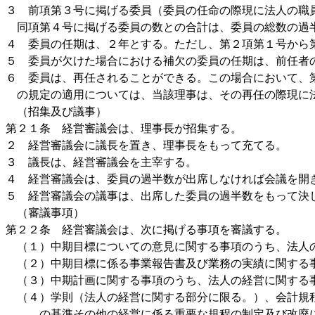
３ 前項第３号に掲げる委員（委員の任命の際現に法人の職
同項第４号に掲げる委員の数との合計は、委員の総数の過
４ 委員の任期は、２年とする。ただし、第２項第１号から
５ 委員が欠けた場合における補欠の委員の任期は、前任者
６ 委員は、再任されることができる。この場合において、
の規定の適用については、当該理事は、その再任の際現に
（招集及び議事）
第２１条 経営審議会は、理事長が招集する。
２ 経営審議会に議長を置き、理事長をもって充てる。
３ 議長は、経営審議会を主宰する。
４ 経営審議会は、委員の過半数が出席しなければ会議を開
５ 経営審議会の議事は、出席した委員の過半数をもって決
（審議事項）
第２２条 経営審議会は、次に掲げる事項を審議する。
（１）中期目標についての意見に関する事項のうち、法人
（２）中期目標に係る事業報告書及び業務の実績に関する
（３）中期計画に関する事項のうち、法人の経営に関する
（４）学則（法人の経営に関する部分に限る。）、会計規
の基準その他の経営に係る重要な規程の制定及び改廃