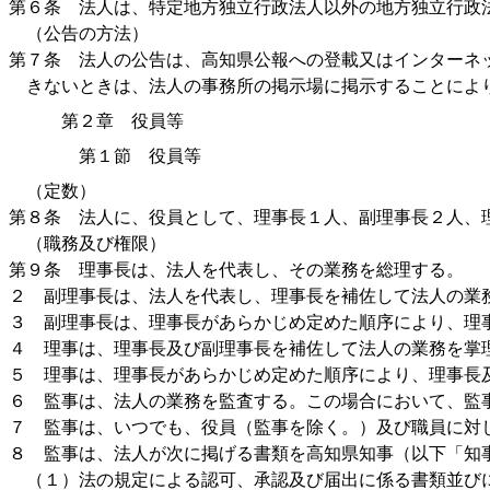
第６条 法人は、特定地方独立行政法人以外の地方独立行政
（公告の方法）
第７条 法人の公告は、高知県公報への登載又はインターネ
きないときは、法人の事務所の掲示場に掲示することによ
第２章 役員等
第１節 役員等
（定数）
第８条 法人に、役員として、理事長１人、副理事長２人、
（職務及び権限）
第９条 理事長は、法人を代表し、その業務を総理する。
２ 副理事長は、法人を代表し、理事長を補佐して法人の業
３ 副理事長は、理事長があらかじめ定めた順序により、理
４ 理事は、理事長及び副理事長を補佐して法人の業務を掌
５ 理事は、理事長があらかじめ定めた順序により、理事長
６ 監事は、法人の業務を監査する。この場合において、監
７ 監事は、いつでも、役員（監事を除く。）及び職員に対
８ 監事は、法人が次に掲げる書類を高知県知事（以下「知
（１）法の規定による認可、承認及び届出に係る書類並び