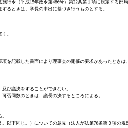
施行令（平成15年政令第486号）第22条第１項に規定する
任するときは、学長の申出に基づき行うものとする。
置く。
事項を記載した書面により理事会の開催の要求があったときは
、及び議決をすることができない。
、可否同数のときは、議長の決するところによる。
る。
う。以下同じ。）についての意見（法人が法第78条第３項の