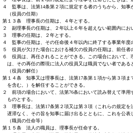
４ 監事は、法第14条第２項に規定する者のうちから、知事
（役員の任期）
第１３条 理事長の任期は、４年とする。
２ 副理事長の任期は、２年以上６年を超えない範囲内にお
３ 理事の任期は、２年とする。
４ 監事の任期は、その任命後４年以内に終了する事業年度
５ 役員が欠けた場合における補欠の役員の任期は、前任者
６ 役員は、再任されることができる。この場合において、
は、その再任の際現に法人の役員又は職員でない者である
（役員の解任）
第１４条 知事又は理事長は、法第17条第１項から第３項ま
を含む。）を解任することができる。
２ 前項の場合において、法第76条において読み替えて準用
ものとする。
３ 理事長は、法第17条第２項又は第３項（これらの規定を
遅滞なく、その旨を知事に届け出るとともに、これを公表
（職員の任命等）
第１５条 法人の職員は、理事長が任命する。