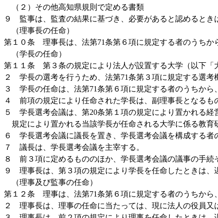
（２）その他高知県規則で定める書類
９ 監事は、監査の結果に基づき、必要があると認めるとき
（理事長の任命）
第１０条 理事長は、法第71条第６項に規定する者のうちか
（学長の任命）
第１１条 第３条の規定により法人が設置する大学（以下「
２ 学長の選考を行うため、法第71条第３項に規定する選
３ 学長の任命は、法第71条第６項に規定する者のうちか
４ 前項の規定により任命された学長は、副理事長となるも
５ 学長選考会議は、第20条第１項の規定により置かれる経
規定により置かれる当該学長が任命される大学に係る教育
６ 学長選考会議に議長を置き、学長選考会議を構成する者
７ 議長は、学長選考会議を主宰する。
８ 前３項に定めるもののほか、学長選考会議の議事の手続
９ 理事長は、第３項の規定により学長を任命したときは、
（理事及び監事の任命）
第１２条 理事は、法第71条第６項に規定する者のうちから
２ 理事長は、理事の任命に当たっては、現に法人の役員又
３ 理事長は、前２項の規定により理事を任命したときは、