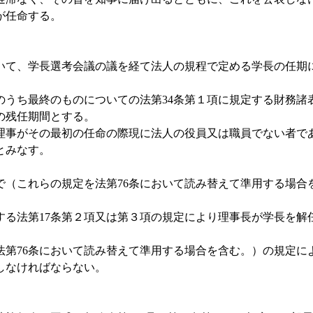
が任命する。
いて、学長選考会議の議を経て法人の規程で定める学長の任
のうち最終のものについての法第34条第１項に規定する財務諸
の残任期間とする。
理事がその最初の任命の際現に法人の役員又は職員でない者で
とみなす。
で（これらの規定を法第76条において読み替えて準用する場
する法第17条第２項又は第３項の規定により理事長が学長を
法第76条において読み替えて準用する場合を含む。）の規定
しなければならない。