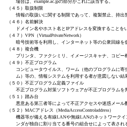
場合は、example.ac.jpの部分がこれに該当する。
（４５）取扱制限
情報の取扱いに関する制限であって、複製禁止、持出禁
（４６）名前解決
ドメイン名やホスト名とIPアドレスを変換することを
（４７）VPN（VirtualPrivateNetwork）
暗号技術等を利用し、インターネット等の公衆回線を仮
（４８）複合機
プリンタ、ファクシミリ、イメージスキャナ、コピー機
（４９）不正プログラム
コンピュータウイルス、ワーム（他のプログラムに寄生
ム）等の、情報システムを利用する者が意図しない結
（５０）不正プログラム定義ファイル
不正プログラム対策ソフトウェアが不正プログラムを判
（５１）踏み台
悪意ある第三者等によって不正アクセスや迷惑メール配
（５２）MACアドレス（MediaAccessControladdress）
機器等が備える有線LANや無線LANのネットワークイ
ンダが独自に割り当てる番号の組合せによって表され