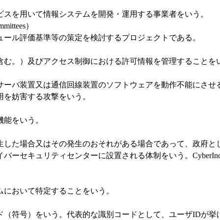
スを用いて情報システムを開発・運用する事業者をいう。
mittees）
ール評価基準等の策定を検討するプロジェクトである。
む。）及びアクセス制御における許可情報を管理することを
ーバ装置又は通信回線装置のソフトウェアを動作不能にさせる
用を妨害する攻撃をいう。
機能をいう。
した場合又はその発生のおそれがある場合であって、政府とし
リティセンターに設置される体制をいう。CyberIncidentMo
において特定することをいう。
符号）をいう。代表的な識別コードとして、ユーザIDが挙