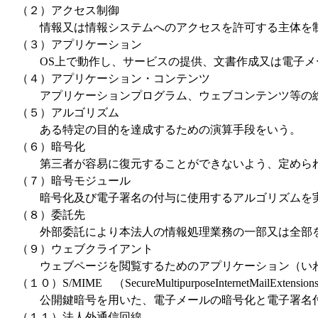
（２）アクセス制御
情報又は情報システムへのアクセスを許可する主体を制
（３）アプリケーション
OS上で動作し、サービスの提供、文書作成又は電子メ
（４）アプリケーション・コンテンツ
アプリケーションプログラム、ウェブコンテンツ等の
（５）アルゴリズム
ある特定の目的を達成するための演算手段をいう。
（６）暗号化
第三者が容易に復元することができないよう、定められ
（７）暗号モジュール
暗号化及び電子署名の付与に使用するアルゴリズムを実
（８）委託先
外部委託により本法人の情報処理業務の一部又は全部を
（９）ウェブクライアント
ウェブページを閲覧するためのアプリケーション（いわ
（１０）S/MIME （SecureMultipurposeInternetMailExtensio
公開鍵暗号を用いた、電子メールの暗号化と電子署名付
（１１）法人外通信回線