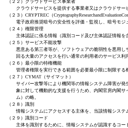
（２２）クラウドサービス事業者
クラウドサービスを提供する事業者又はクラウドサービ
（２３）CRYPTREC（CryptographyResearchandEvaluationCom
電子政府推奨暗号の安全性を評価・監視し、暗号モジュ
（２４）権限管理
主体認証に係る情報（識別コード及び主体認証情報を含
（２５）サービス不能攻撃
悪意ある第三者等が、ソフトウェアの脆弱性を悪用しサ
回る大量のアクセスを行い通常の利用者のサービス利
（２６）最小限の特権機能
管理者権限を実行できる範囲を必要最小限に制限する
（２７）CYMAT（サイマット）
サイバー攻撃等により機関等の情報システム障害が発生
象に対して機動的な支援を行うため、内閣官房内閣サイバーセキュ
ム）の略。
（２８）識別
情報システムにアクセスする主体を、当該情報システム
（２９）識別コード
主体を識別するために、情報システムが認識するコード（