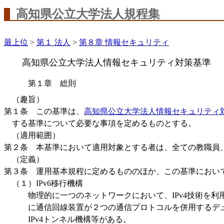
高知県公立大学法人規程集
最上位
>
第１ 法人
>
第８章 情報セキュリティ
高知県公立大学法人情報セキュリティ対策基準
第１章 総則
（趣旨）
第１条 この基準は、
高知県公立大学法人情報セキュリティ
する基準について必要な事項を定めるものとする。
（適用範囲）
第２条 本基準において適用対象とする者は、全ての教職員
（定義）
第３条 運用基本規程に定めるもののほか、この基準におい
（１）IPv6移行機構
物理的に一つのネットワークにおいて、IPv4技術を利用
に通信回線装置が２つの通信プロトコルを併用するデュア
IPv4トンネル機構等がある。