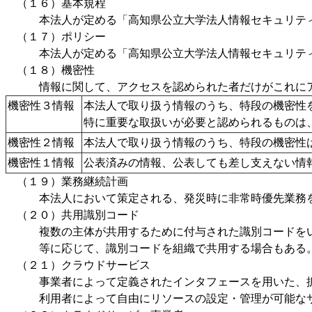
（１６）基本規程
本法人が定める「高知県公立大学法人情報セキュリティ
（１７）ポリシー
本法人が定める「高知県公立大学法人情報セキュリティ
（１８）機密性
情報に関して、アクセスを認められた者だけがこれにア
機密性３情報
本法人で取り扱う情報のうち、特段の機密
特に重要な取扱いが必要と認められるものは
機密性２情報
本法人で取り扱う情報のうち、特段の機密性
機密性１情報
公表済みの情報、公表しても差し支えない情
（１９）業務継続計画
本法人において策定される、発災時に非常時優先業務を
（２０）共用識別コード
複数の主体が共用するために付与された識別コードをい
等に応じて、識別コードを組織で共用する場合もある
（２１）クラウドサービス
事業者によって定義されたインタフェースを用いた、拡
利用者によって自由にリソースの設定・管理が可能な