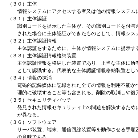
（３０）主体
情報システムにアクセスする者又は他の情報システムに
（３１）主体認証
識別コードを提示した主体が、その識別コードを付与さ
された場合に主体認証ができたものとして、情報シス
（３２）主体認証情報
主体認証をするために、主体が情報システムに提示する
（３３）主体認証情報格納装置
主体認証情報を格納した装置であり、正当な主体に所有
として認識する。代表的な主体認証情報格納装置として
（３４）情報の抹消
電磁的記録媒体に記録された全ての情報を利用不能かつ
理的に破壊すること等も含まれる。削除の取消しや復
（３５）セキュリティパッチ
発見された情報セキュリティ上の問題を解決するために
が異なる。
（３６）ソフトウェア
サーバ装置、端末、通信回線装置等を動作させる手順及び
の意味である。