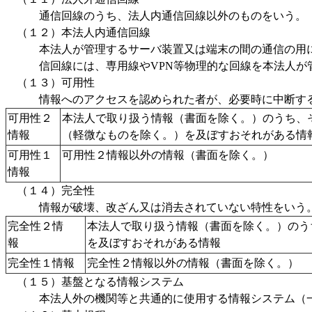
通信回線のうち、法人内通信回線以外のものをいう。
（１２）本法人内通信回線
本法人が管理するサーバ装置又は端末の間の通信の用に
信回線には、専用線やVPN等物理的な回線を本法人が
（１３）可用性
情報へのアクセスを認められた者が、必要時に中断する
可用性２
本法人で取り扱う情報（書面を除く。）のうち、
情報
（軽微なものを除く。）を及ぼすおそれがある情
可用性１
可用性２情報以外の情報（書面を除く。）
情報
（１４）完全性
情報が破壊、改ざん又は消去されていない特性をいう。
完全性２情
本法人で取り扱う情報（書面を除く。）のう
報
を及ぼすおそれがある情報
完全性１情報
完全性２情報以外の情報（書面を除く。）
（１５）基盤となる情報システム
本法人外の機関等と共通的に使用する情報システム（一