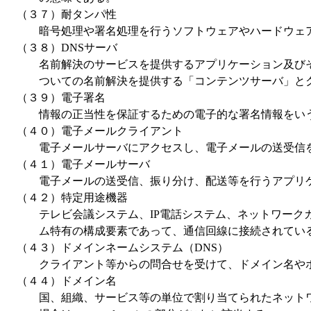
（３７）耐タンパ性
暗号処理や署名処理を行うソフトウェアやハードウェア
（３８）DNSサーバ
名前解決のサービスを提供するアプリケーション及びその
ついての名前解決を提供する「コンテンツサーバ」と
（３９）電子署名
情報の正当性を保証するための電子的な署名情報をい
（４０）電子メールクライアント
電子メールサーバにアクセスし、電子メールの送受信を
（４１）電子メールサーバ
電子メールの送受信、振り分け、配送等を行うアプリケ
（４２）特定用途機器
テレビ会議システム、IP電話システム、ネットワークカ
ム特有の構成要素であって、通信回線に接続されてい
（４３）ドメインネームシステム（DNS）
クライアント等からの問合せを受けて、ドメイン名やホス
（４４）ドメイン名
国、組織、サービス等の単位で割り当てられたネットワ