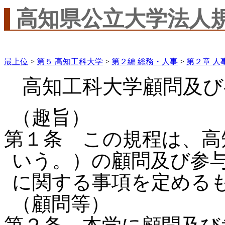
高知県公立大学法人
最上位
>
第５ 高知工科大学
>
第２編 総務・人事
>
第２章 人
高知工科大学顧問及び
（趣旨）
第１条 この規程は、高
いう。）の顧問及び参
に関する事項を定める
（顧問等）