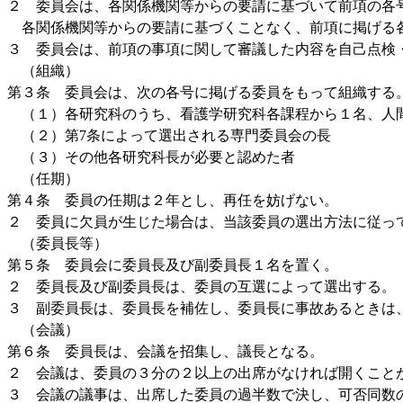
２ 委員会は、各関係機関等からの要請に基づいて前項の各
各関係機関等からの要請に基づくことなく、前項に掲げる
３ 委員会は、前項の事項に関して審議した内容を自己点検
（組織）
第３条 委員会は、次の各号に掲げる委員をもって組織する
（１）各研究科のうち、看護学研究科各課程から１名、人
（２）第7条によって選出される専門委員会の長
（３）その他各研究科長が必要と認めた者
（任期）
第４条 委員の任期は２年とし、再任を妨げない。
２ 委員に欠員が生じた場合は、当該委員の選出方法に従っ
（委員長等）
第５条 委員会に委員長及び副委員長１名を置く。
２ 委員長及び副委員長は、委員の互選によって選出する。
３ 副委員長は、委員長を補佐し、委員長に事故あるときは
（会議）
第６条 委員長は、会議を招集し、議長となる。
２ 会議は、委員の３分の２以上の出席がなければ開くこと
３ 会議の議事は、出席した委員の過半数で決し、可否同数