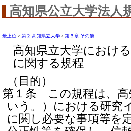
高知県公立大学法人
最上位
>
第２ 高知県立大学
>
第６章 その他
高知県立大学におけ
に関する規程
（目的）
第１条 この規程は、高
いう。）における研究
に関し必要な事項等を