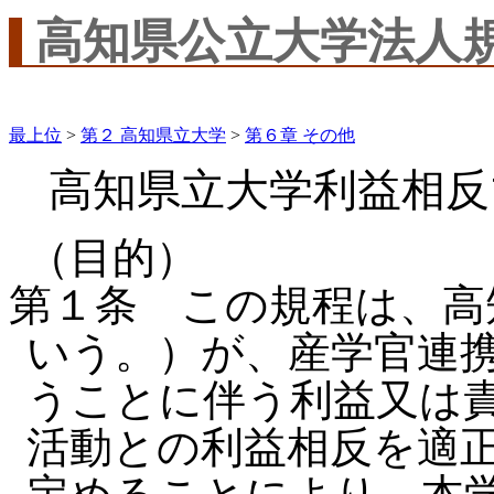
高知県公立大学法人
最上位
>
第２ 高知県立大学
>
第６章 その他
高知県立大学利益相反
（目的）
第１条 この規程は、高
いう。）が、産学官連
うことに伴う利益又は
活動との利益相反を適