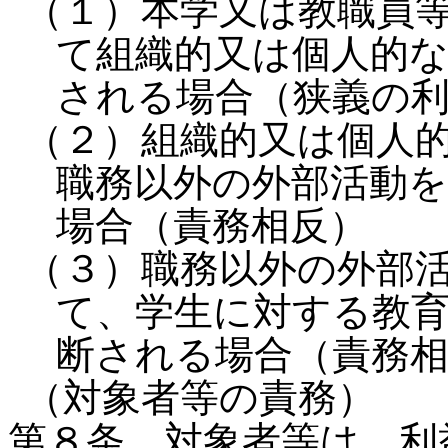
（１）本学又は教職員
て組織的又は個人的
される場合（狭義の
（２）組織的又は個人
職務以外の外部活動
場合（責務相反）
（３）職務以外の外部
て、学生に対する教
断される場合（責務
（対象者等の責務）
第８条 対象者等は、利