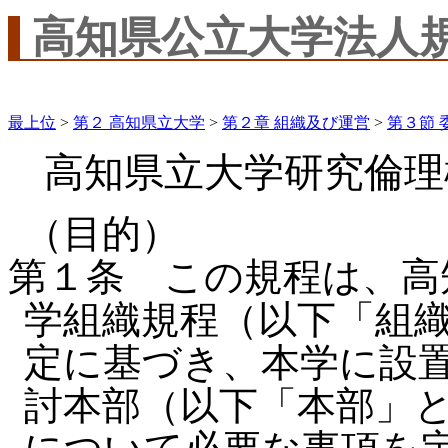
高知県公立大学法人
最上位
>
第２ 高知県立大学
>
第２章 組織及び運営
>
第３節 
高知県立大学研究倫理
（目的）
第１条 この規程は、高
学組織規程（以下「組
定に基づき、本学に設
討本部（以下「本部」