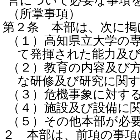
営について必要な事項
（所掌事項）
第２条 本部は、次に掲
（１）高知県立大学の
て発揮された能力及
（２）教育の内容及び
な研修及び研究に関
（３）危機事象に対す
（４）施設及び設備に
（５）その他本部が必
２ 本部は、前項の事項