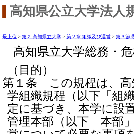
高知県公立大学法人
最上位
>
第２ 高知県立大学
>
第２章 組織及び運営
>
第３節 
高知県立大学総務・危
（目的）
第１条 この規程は、高
学組織規程（以下「組
定に基づき、本学に設
管理本部（以下「本部