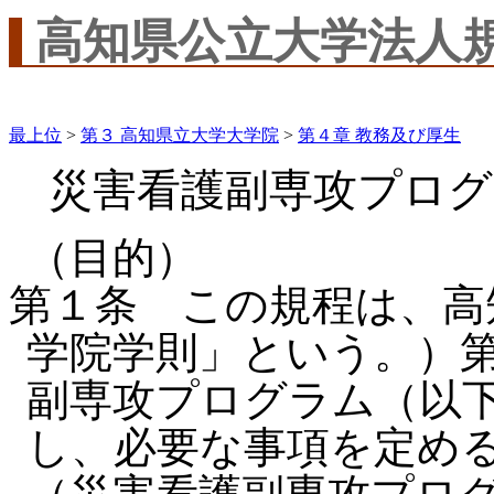
高知県公立大学法人
最上位
>
第３ 高知県立大学大学院
>
第４章 教務及び厚生
災害看護副専攻プロ
（目的）
第１条 この規程は、高
学院学則」という。）第
副専攻プログラム（以
し、必要な事項を定め