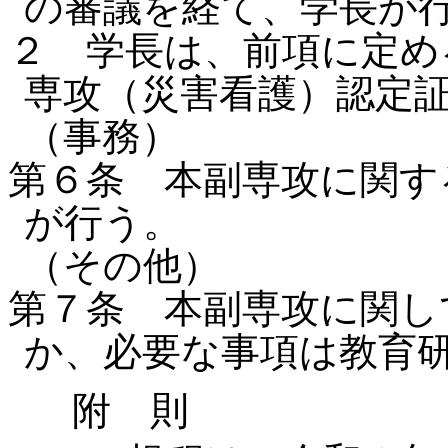
の審議を経て、学長が
２ 学長は、前項に定め
専攻（災害看護）認定
（事務）
第６条 本副専攻に関す
が行う。
（その他）
第７条 本副専攻に関し
か、必要な事項は教育
附 則