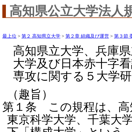
高知県公立大学法人
最上位
>
第２ 高知県立大学
>
第２章 組織及び運営
>
第３節 
高知県立大学、兵庫県
大学及び日本赤十字看
専攻に関する５大学研
（趣旨）
第１条 この規程は、高
東京科学大学、千葉大