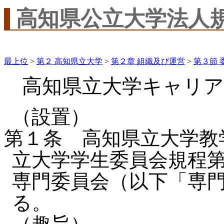
高知県公立大学法人
最上位
>
第２ 高知県立大学
>
第２章 組織及び運営
>
第３節 
高知県立大学キャリア
（設置）
第１条 高知県立大学教
立大学学生委員会規程
専門委員会（以下「専
る。