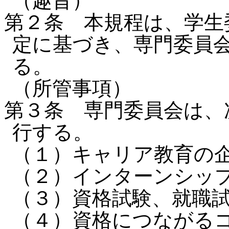
（趣旨）
第２条 本規程は、学生
定に基づき、専門委員
る。
（所管事項）
第３条 専門委員会は、
行する。
（１）キャリア教育の
（２）インターンシッ
（３）資格試験、就職
（４）資格につながる