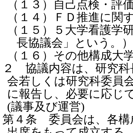
（１３）自己点検・評
（１４）ＦＤ推進に関
（１５）５大学看護学
長協議会」という。
（１６）その他構成大
２ 協議内容は、研究科
会若しくは研究科委員
に報告し、必要に応じ
(議事及び運営)
第４条 委員会は、各構
出席をもって成立する