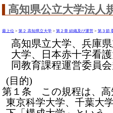
高知県公立大学法人
最上位
>
第２ 高知県立大学
>
第２章 組織及び運営
>
第３節 
高知県立大学、兵庫県
大学、日本赤十字看護
同教育課程運営委員会
(目的)
第１条 この規程は、高
東京科学大学、千葉大