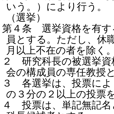
いう。）により行う。
（選挙）
第４条 選挙資格を有す
員とする。ただし、休
月以上不在の者を除く
２ 研究科長の被選挙資
会の構成員の専任教授
３ 各選挙は、投票によ
の３分の２以上の投票
４ 投票は、単記無記名