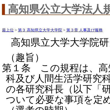
高知県公立大学法人
最上位
>
第３ 高知県立大学大学院
>
第３章 人事及び服務
高知県立大学大学院研
（趣旨）
第１条 この規程は、高
科及び人間生活学研究
の各研究科長（以下「
ついて必要な事項を定