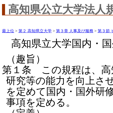
高知県公立大学法人
最上位
>
第２ 高知県立大学
>
第３章 人事及び服務
>
第３節 
高知県立大学国内・国
（趣旨）
第１条 この規程は、高
研究等の能力を向上さ
を定めて国内・国外研
事項を定める。