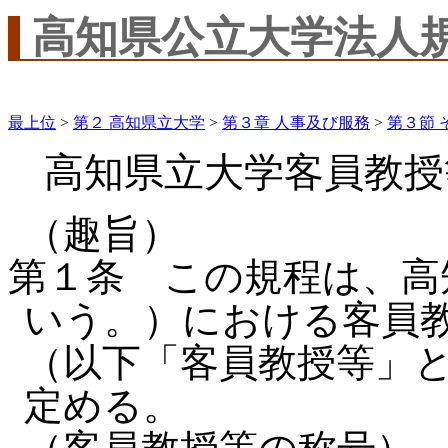
高知県公立大学法人
最上位
>
第２ 高知県立大学
>
第３章 人事及び服務
>
第３節 
高知県立大学客員教授
（趣旨）
第１条 この規程は、高
いう。）における客員
（以下「客員教授等」
定める。