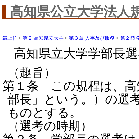
高知県公立大学法人
最上位
>
第２ 高知県立大学
>
第３章 人事及び服務
>
第２節 
高知県立大学学部長選
（趣旨）
第１条 この規程は、高
部長」という。）の選
ものとする。
（選考の時期）